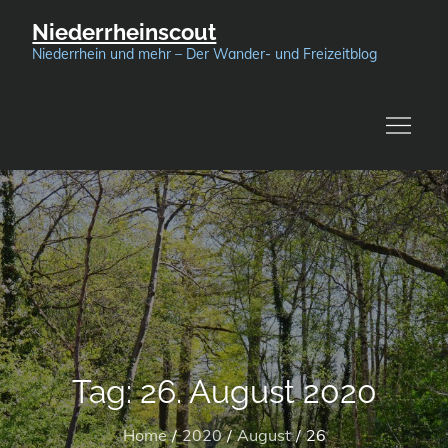
Skip
Niederrheinscout
to
Niederrhein und mehr – Der Wander- und Freizeitblog
content
Tag:
26. August 2020
Home
2020
August
26