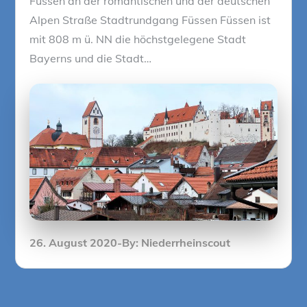
Füssen an der romantischen und der deutschen
Alpen Straße Stadtrundgang Füssen Füssen ist
mit 808 m ü. NN die höchstgelegene Stadt
Bayerns und die Stadt…
Posted
26. August 2020
By:
Niederrheinscout
on