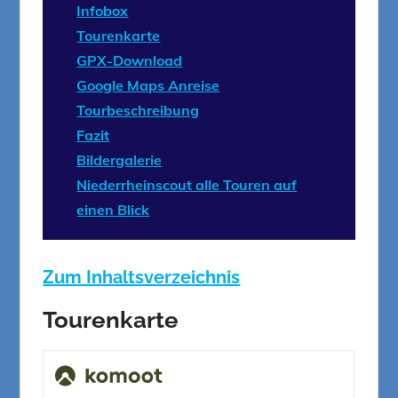
Infobox
Tourenkarte
GPX-Download
Google Maps Anreise
Tourbeschreibung
Fazit
Bildergalerie
Niederrheinscout alle Touren auf
einen Blick
Zum Inhaltsverzeichnis
Tourenkarte