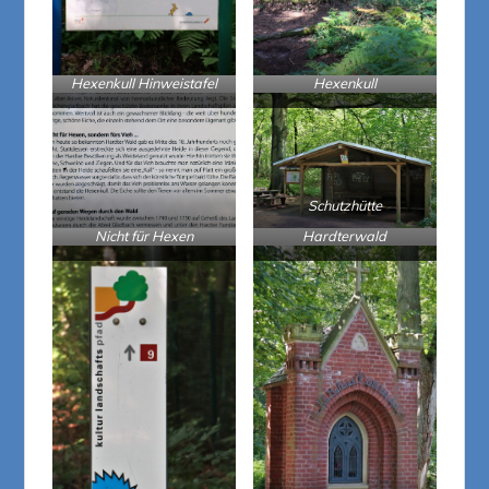
Hexenkull Hinweistafel
Hexenkull
Schutzhütte
Nicht für Hexen
Hardterwald