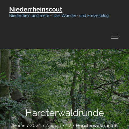
Skip
Niederrheinscout
to
Niederrhein und mehr – Der Wander- und Freizeitblog
content
Hardterwaldrunde
Home
2021
August
12
Hardterwaldrunde