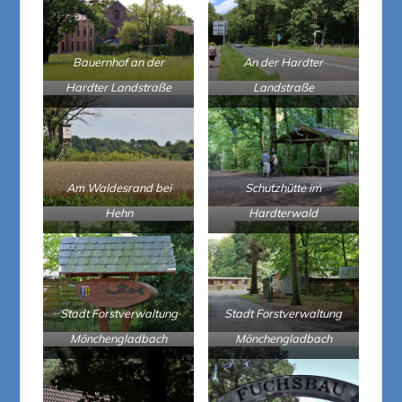
Bauernhof an der
An der Hardter
Hardter Landstraße
Landstraße
Am Waldesrand bei
Schutzhütte im
Hehn
Hardterwald
Stadt Forstverwaltung
Stadt Forstverwaltung
Mönchengladbach
Mönchengladbach