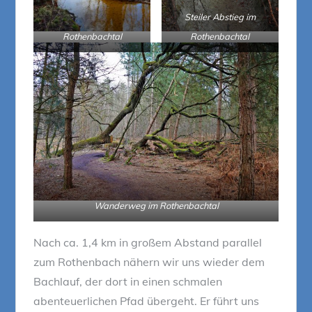
Steiler Abstieg im
Rothenbachtal
Rothenbachtal
Wanderweg im Rothenbachtal
Nach ca. 1,4 km in großem Abstand parallel
zum Rothenbach nähern wir uns wieder dem
Bachlauf, der dort in einen schmalen
abenteuerlichen Pfad übergeht. Er führt uns