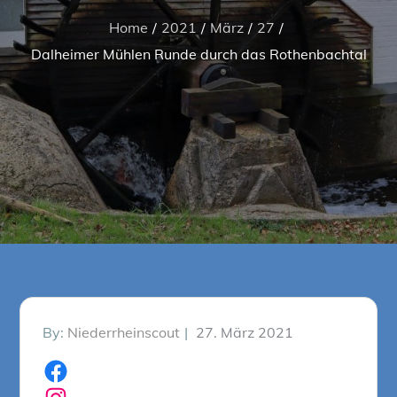
Home
2021
März
27
Dalheimer Mühlen Runde durch das Rothenbachtal
Posted
By:
Niederrheinscout
27. März 2021
on
Facebook
Instagram