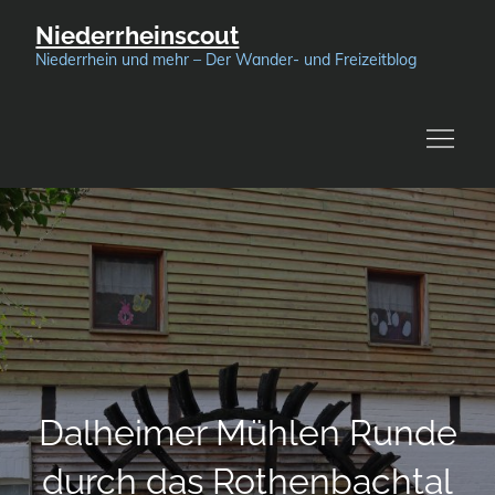
Skip
Niederrheinscout
to
Niederrhein und mehr – Der Wander- und Freizeitblog
content
Dalheimer Mühlen Runde
durch das Rothenbachtal