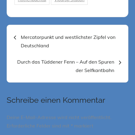
Beitragsnavigation
Mercatorpunkt und westlichster Zipfel von
Deutschland
Durch das Tüddener Fenn – Auf den Spuren
der Selfkantbahn
Schreibe einen Kommentar
Deine E-Mail-Adresse wird nicht veröffentlicht.
Erforderliche Felder sind mit
*
markiert