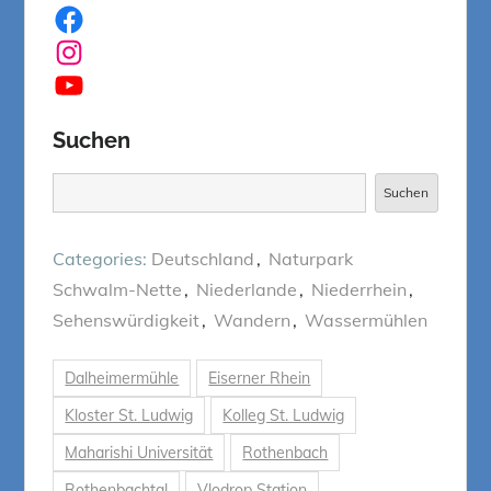
Facebook
Instagram
YouTube
Suchen
Suchen
Suchen
Categories:
Deutschland
Naturpark
Schwalm-Nette
Niederlande
Niederrhein
Sehenswürdigkeit
Wandern
Wassermühlen
Dalheimermühle
Eiserner Rhein
Kloster St. Ludwig
Kolleg St. Ludwig
Maharishi Universität
Rothenbach
Rothenbachtal
Vlodrop Station