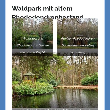
Waldpark mit altem
Rhododendrenbestand
Waldpark und
Pavillon Rhododendron
Rhododendron Garten
Garten ehemals Kolleg
ehemals Kolleg St.
St. Ludwig
Ludwig
Rhododendron Garten ehemals Kolleg St. Ludwig