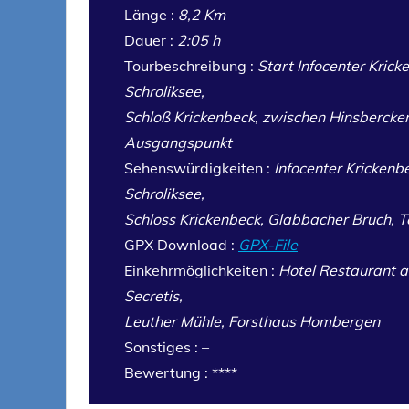
Länge :
8,2 Km
Dauer :
2:05 h
Tourbeschreibung :
Start Infocenter Krick
Schroliksee,
Schloß Krickenbeck, zwischen Hinsbercke
Ausgangspunkt
Sehenswürdigkeiten :
Infocenter Krickenb
Schroliksee,
Schloss Krickenbeck, Glabbacher Bruch,
GPX Download :
GPX-File
Einkehrmöglichkeiten :
Hotel Restaurant a
Secretis,
Leuther Mühle, Forsthaus Hombergen
Sonstiges : –
Bewertung : ****