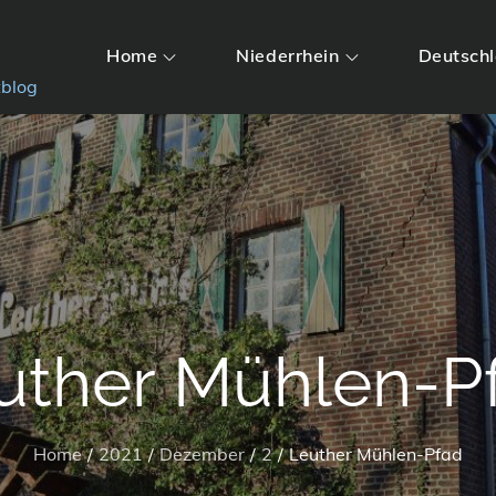
Home
Niederrhein
Deutsch
tblog
uther Mühlen-P
Home
2021
Dezember
2
Leuther Mühlen-Pfad