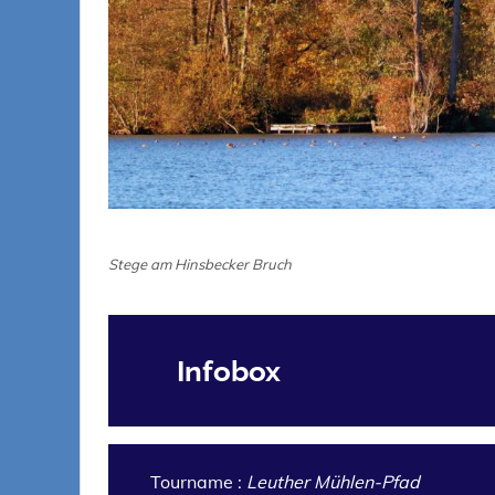
Stege am Hinsbecker Bruch
Infobox
Tourname :
Leuther Mühlen-Pfad