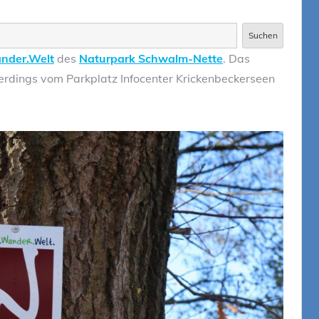
Suchen
ander.Welt
des
Naturpark Schwalm-Nette
. Das
llerdings vom Parkplatz Infocenter Krickenbeckerseen