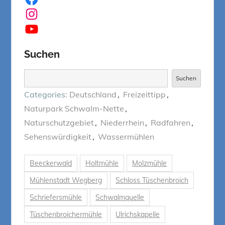
Instagram
YouTube
Suchen
Suchen
Suchen
Categories:
Deutschland
Freizeittipp
Naturpark Schwalm-Nette
Naturschutzgebiet
Niederrhein
Radfahren
Sehenswürdigkeit
Wassermühlen
Beeckerwald
Holtmühle
Molzmühle
Mühlenstadt Wegberg
Schloss Tüschenbroich
Schriefersmühle
Schwalmquelle
Tüschenbroichermühle
Ulrichskapelle