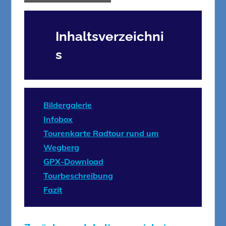
Inhaltsverzeichni
s
Bildergalerie
Infobox
Tourenkarte Radtour rund um
Wegberg
GPX-Download
Tourbeschreibung
Fazit