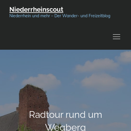
Skip
Niederrheinscout
to
Niederrhein und mehr – Der Wander- und Freizeitblog
content
Radtour rund um
Wegberg