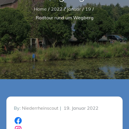
Home
2022
Januar
19
Radtour rund um Wegberg
Posted
By:
Niederrheinscout
19. Januar 2022
on
Facebook
Instagram