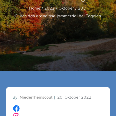
Home
2022
Oktober
20
Durch das grandiose Jammerdal bei Tegelen
Posted
By:
Niederrheinscout
20. Oktober 2022
on
Facebook
Instagram