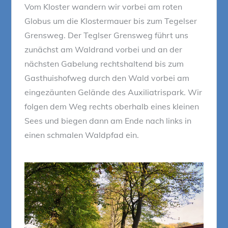
Vom Kloster wandern wir vorbei am roten
Globus um die Klostermauer bis zum Tegelser
Grensweg. Der Teglser Grensweg führt uns
zunächst am Waldrand vorbei und an der
nächsten Gabelung rechtshaltend bis zum
Gasthuishofweg durch den Wald vorbei am
eingezäunten Gelände des Auxiliatrispark. Wir
folgen dem Weg rechts oberhalb eines kleinen
Sees und biegen dann am Ende nach links in
einen schmalen Waldpfad ein.