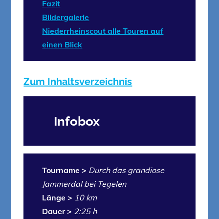
Fazit
Bildergalerie
Niederrheinscout alle Touren auf
einen Blick
Zum Inhaltsverzeichnis
Infobox
Tourname >
Durch das grandiose
Jammerdal bei Tegelen
Länge >
10 km
Dauer >
2:25 h