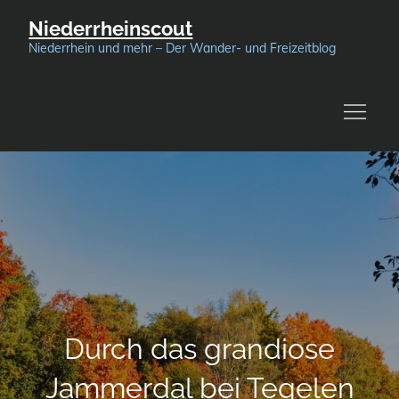
Skip
Niederrheinscout
to
Niederrhein und mehr – Der Wander- und Freizeitblog
content
Durch das grandiose
Jammerdal bei Tegelen