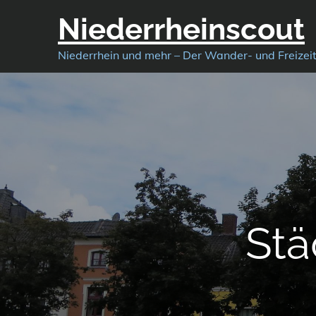
Skip
Niederrheinscout
to
content
Niederrhein und mehr – Der Wander- und Freizei
Stä