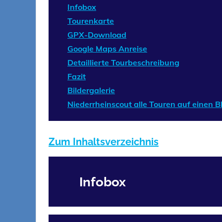
Infobox
Tourenkarte
GPX-Download
Google Maps Anreise
Detaillierte Tourbeschreibung
Fazit
Bildergalerie
Niederrheinscout alle Touren auf einen Bl
Zum Inhaltsverzeichnis
Infobox