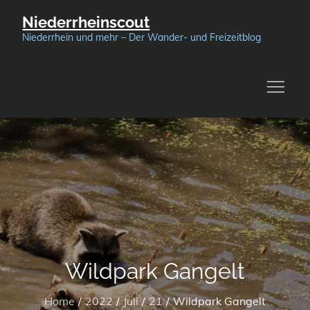
Skip
Niederrheinscout
to
Niederrhein und mehr – Der Wander- und Freizeitblog
content
Wildpark Gangelt
Home
2022
Juli
21
Wildpark Gangelt