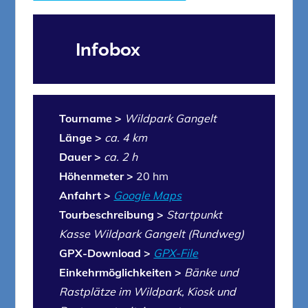
Infobox
Tourname >
Wildpark Gangelt
Länge >
ca. 4 km
Dauer >
ca. 2 h
Höhenmeter >
20 hm
Anfahrt >
Google Maps
Tourbeschreibung >
Startpunkt
Kasse Wildpark Gangelt (Rundweg)
GPX-Download >
GPX-File
Einkehrmöglichkeiten >
Bänke und
Rastplätze im Wildpark, Kiosk und