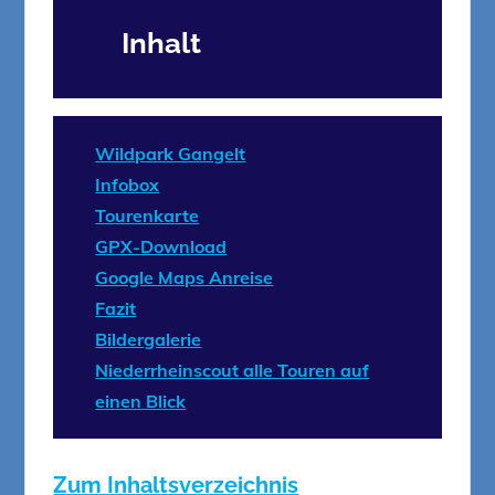
Inhalt
Wildpark Gangelt
Infobox
Tourenkarte
GPX-Download
Google Maps Anreise
Fazit
Bildergalerie
Niederrheinscout alle Touren auf
einen Blick
Zum Inhaltsverzeichnis