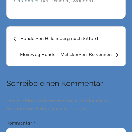
Categories:
Deutschland
Wandern
Beitragsnavigation
Runde von Hillensberg nach Sittard
Meinweg Runde – Melickerven-Rolvennen
Schreibe einen Kommentar
Deine E-Mail-Adresse wird nicht veröffentlicht.
Erforderliche Felder sind mit
*
markiert
Kommentar
*