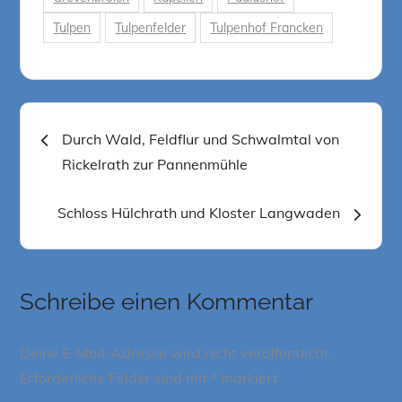
Tulpen
Tulpenfelder
Tulpenhof Francken
Beitragsnavigation
Durch Wald, Feldflur und Schwalmtal von
Rickelrath zur Pannenmühle
Schloss Hülchrath und Kloster Langwaden
Schreibe einen Kommentar
Deine E-Mail-Adresse wird nicht veröffentlicht.
Erforderliche Felder sind mit
*
markiert