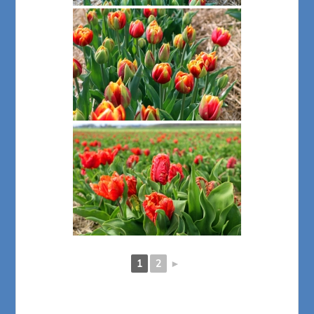
1
2
►