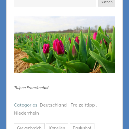
Suchen
Suchen
Tulpen Franckenhof
Categories:
Deutschland
Freizeittipp
Niederrhein
Grevenbroich
Kapellen
Paulushof