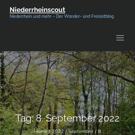
Skip
Niederrheinscout
to
Niederrhein und mehr – Der Wander- und Freizeitblog
content
Tag:
8. September 2022
Home
2022
September
8