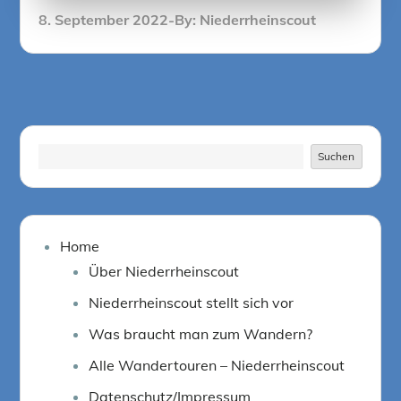
Posted
8. September 2022
By:
Niederrheinscout
on
Suchen
Suchen
Home
Über Niederrheinscout
Niederrheinscout stellt sich vor
Was braucht man zum Wandern?
Alle Wandertouren – Niederrheinscout
Datenschutz/Impressum