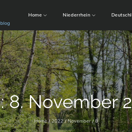
Home
Niederrhein
Deutsch
tblog
:
8. November 
Home
2022
November
8