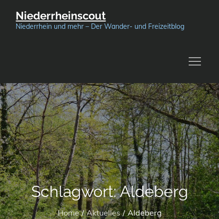
Skip
Niederrheinscout
to
Niederrhein und mehr – Der Wander- und Freizeitblog
content
Schlagwort:
Aldeberg
Home
Aktuelles
Aldeberg