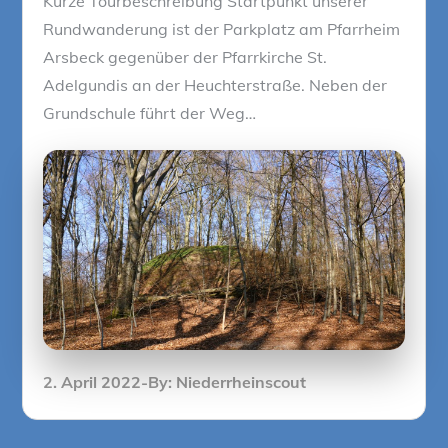
Kurze Tourbeschreibung Startpunkt unserer
Rundwanderung ist der Parkplatz am Pfarrheim
Arsbeck gegenüber der Pfarrkirche St.
Adelgundis an der Heuchterstraße. Neben der
Grundschule führt der Weg…
Posted
2. April 2022
By:
Niederrheinscout
on