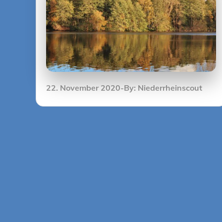
Posted
22. November 2020
By:
Niederrheinscout
on