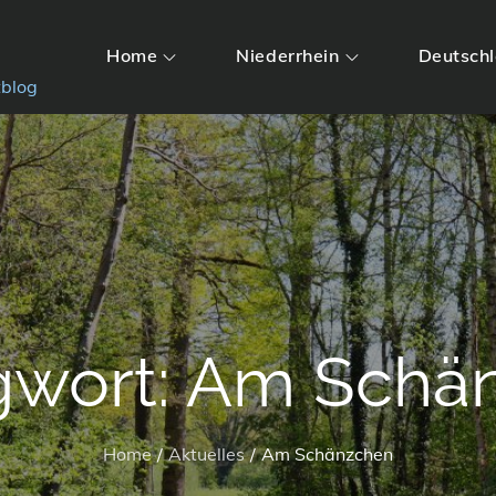
Home
Niederrhein
Deutsch
tblog
gwort:
Am Schä
Home
Aktuelles
Am Schänzchen