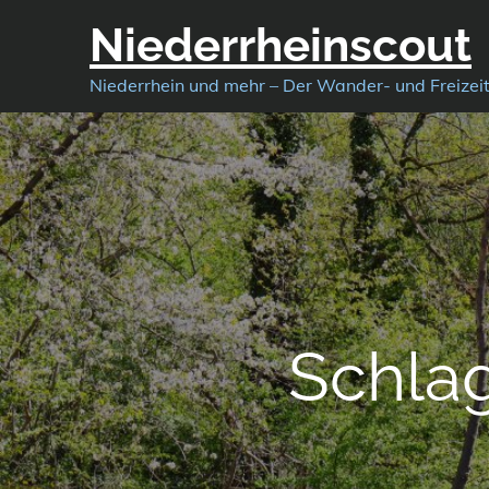
Skip
Niederrheinscout
to
content
Niederrhein und mehr – Der Wander- und Freizei
Schla