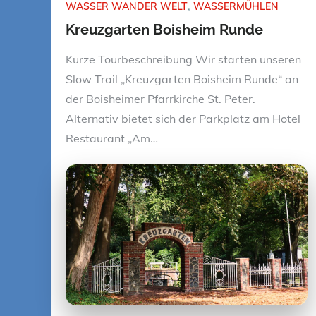
WASSER WANDER WELT
WASSERMÜHLEN
Kreuzgarten Boisheim Runde
Kurze Tourbeschreibung Wir starten unseren
Slow Trail „Kreuzgarten Boisheim Runde“ an
der Boisheimer Pfarrkirche St. Peter.
Alternativ bietet sich der Parkplatz am Hotel
Restaurant „Am…