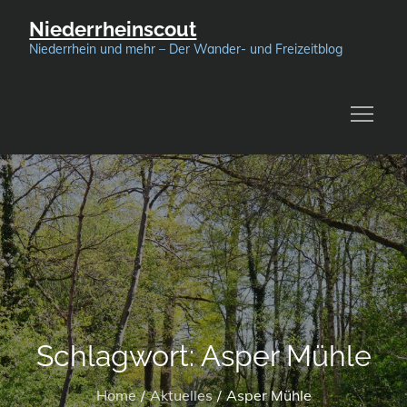
Skip
Niederrheinscout
to
Niederrhein und mehr – Der Wander- und Freizeitblog
content
Schlagwort:
Asper Mühle
Home
Aktuelles
Asper Mühle