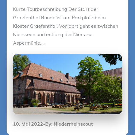
Kurze Tourbeschreibung Der Start der
Graefenthal Runde ist am Parkplatz beim
Kloster Graefenthal. Von dort geht es zwischen
Niersseen und entlang der Niers zur
Aspermühle.…
Posted
10. Mai 2022
By:
Niederrheinscout
on