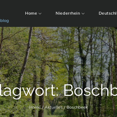
Home
Niederrhein
Deutsch
tblog
lagwort:
Bosch
Home
Aktuelles
Boschbeek