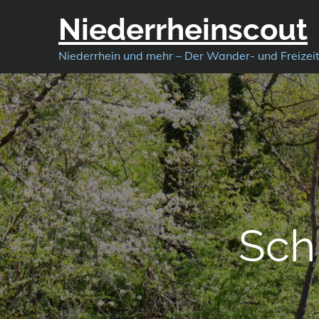
Skip
Niederrheinscout
to
content
Niederrhein und mehr – Der Wander- und Freizei
Sch