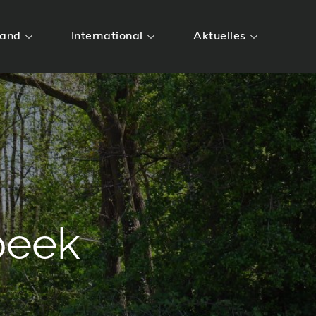
land
International
Aktuelles
beek