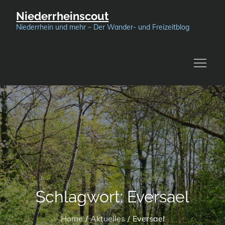
Skip
Niederrheinscout
to
Niederrhein und mehr – Der Wander- und Freizeitblog
content
Schlagwort:
Eversael
Home
Aktuelles
Eversael