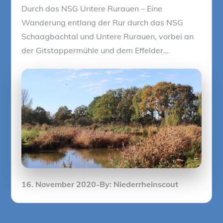
Durch das NSG Untere Rurauen – Eine
Wanderung entlang der Rur durch das NSG
Schaagbachtal und Untere Rurauen, vorbei an
der Gitstappermühle und dem Effelder…
Posted
16. November 2020
By:
Niederrheinscout
on