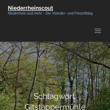
Skip
Niederrheinscout
to
Niederrhein und mehr – Der Wander- und Freizeitblog
content
Schlagwort:
Gitstappermühle