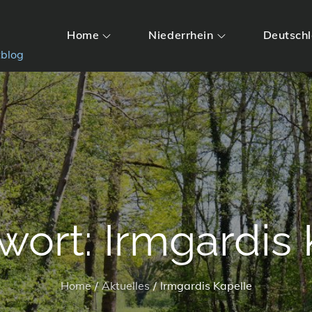
Home
Niederrhein
Deutsch
tblog
wort:
Irmgardis 
Home
Aktuelles
Irmgardis Kapelle