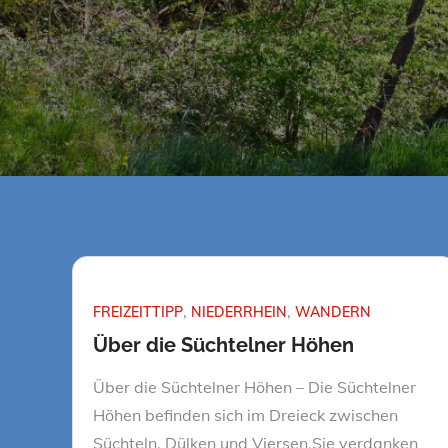
FREIZEITTIPP
NIEDERRHEIN
WANDERN
Über die Süchtelner Höhen
Über die Süchtelner Höhen – Die Süchtelner
Höhen befinden sich im Dreieck zwischen
Süchteln, Dülken und Viersen.Sie verdanken