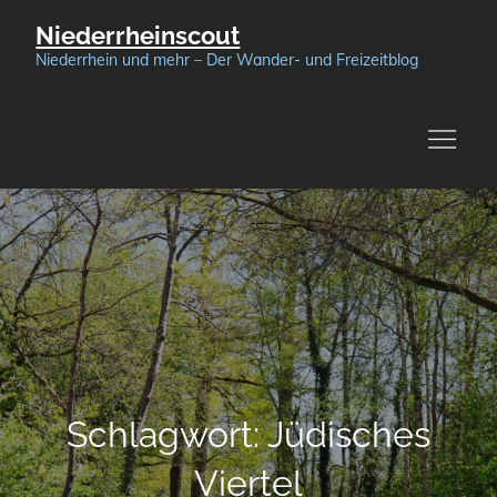
Skip
Niederrheinscout
to
Niederrhein und mehr – Der Wander- und Freizeitblog
content
Schlagwort:
Jüdisches
Viertel