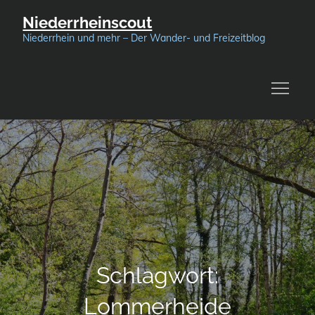
Skip
Niederrheinscout
to
Niederrhein und mehr – Der Wander- und Freizeitblog
content
Schlagwort:
Lommerheide