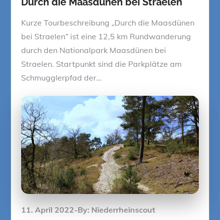
Durch die Maasdünen bei Straelen
Kurze Tourbeschreibung „Durch die Maasdünen
bei Straelen“ ist eine 12,5 km Rundwanderung
durch den Nationalpark Maasdünen bei
Straelen. Startpunkt sind die Parkplätze am
Schmugglerpfad der…
Posted
11. April 2022
By:
Niederrheinscout