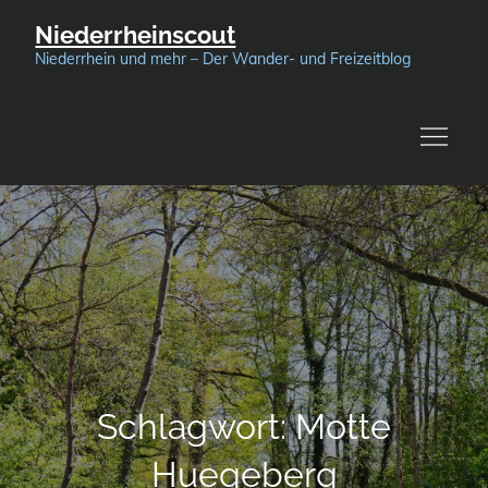
Skip
Niederrheinscout
to
Niederrhein und mehr – Der Wander- und Freizeitblog
content
Schlagwort:
Motte
Huegeberg