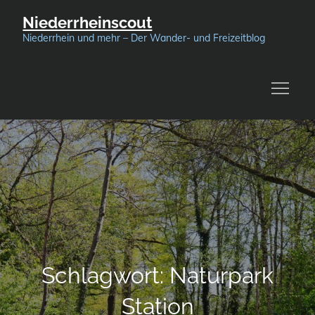
Skip
Niederrheinscout
to
Niederrhein und mehr – Der Wander- und Freizeitblog
content
Schlagwort:
Naturpark
Station