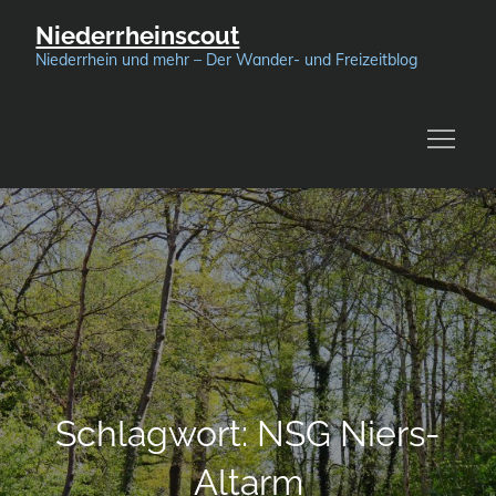
Skip
Niederrheinscout
to
Niederrhein und mehr – Der Wander- und Freizeitblog
content
Schlagwort:
NSG Niers-
Altarm