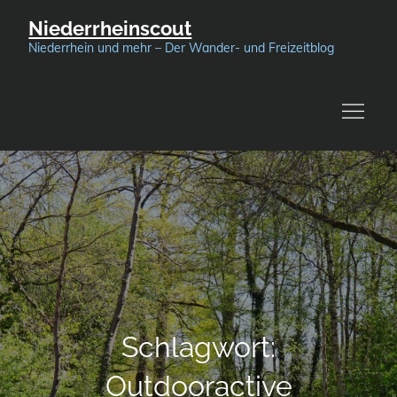
Skip
Niederrheinscout
to
Niederrhein und mehr – Der Wander- und Freizeitblog
content
Schlagwort:
Outdooractive