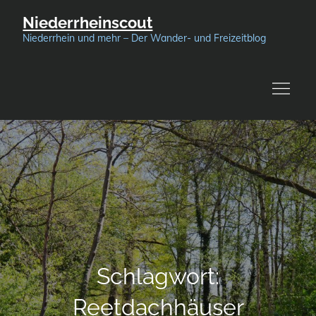
Skip
Niederrheinscout
to
Niederrhein und mehr – Der Wander- und Freizeitblog
content
Schlagwort:
Reetdachhäuser