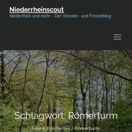
Skip
Niederrheinscout
to
Niederrhein und mehr – Der Wander- und Freizeitblog
content
Schlagwort:
Römerturm
Home
Aktuelles
Römerturm