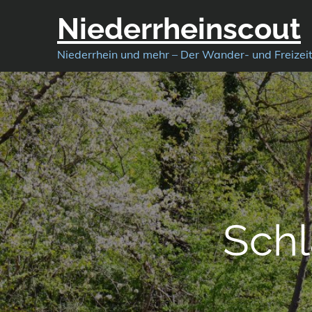
Skip
Niederrheinscout
to
content
Niederrhein und mehr – Der Wander- und Freizei
Sch