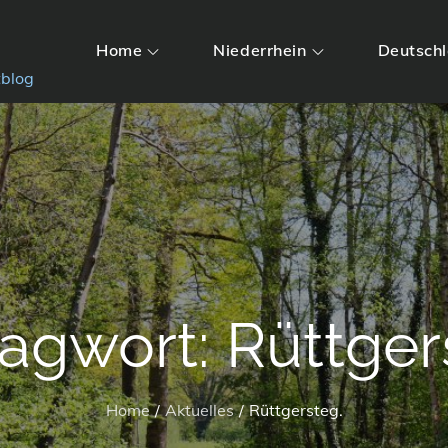
Home
Niederrhein
Deutsch
tblog
lagwort:
Rüttger
Home
Aktuelles
Rüttgersteg.