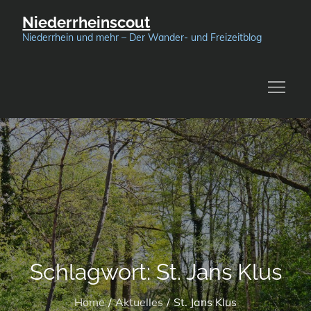
Skip
Niederrheinscout
to
Niederrhein und mehr – Der Wander- und Freizeitblog
content
Schlagwort:
St. Jans Klus
Home
Aktuelles
St. Jans Klus