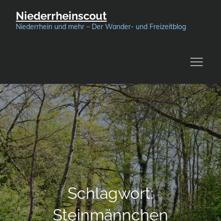
Skip
Niederrheinscout
to
Niederrhein und mehr – Der Wander- und Freizeitblog
content
Schlagwort:
Steinmännchen