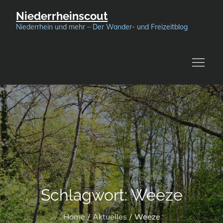
Skip
Niederrheinscout
to
Niederrhein und mehr – Der Wander- und Freizeitblog
content
Schlagwort:
Weeze
Home
Aktuelles
Weeze