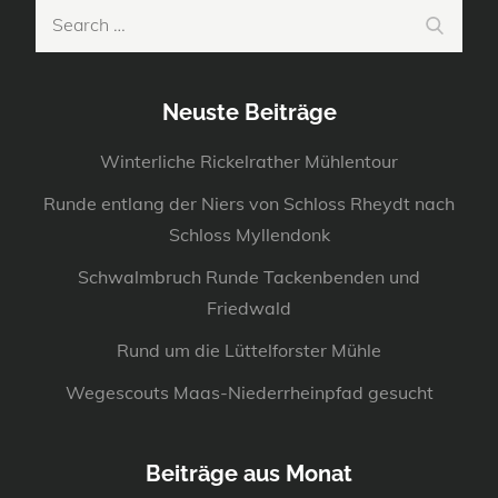
Search
Search
for:
Neuste Beiträge
Winterliche Rickelrather Mühlentour
Runde entlang der Niers von Schloss Rheydt nach
Schloss Myllendonk
Schwalmbruch Runde Tackenbenden und
Friedwald
Rund um die Lüttelforster Mühle
Wegescouts Maas-Niederrheinpfad gesucht
Beiträge aus Monat