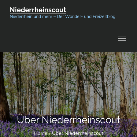
Skip
Niederrheinscout
to
Niederrhein und mehr – Der Wander- und Freizeitblog
content
Über Niederrheinscout
Home
Über Niederrheinscout