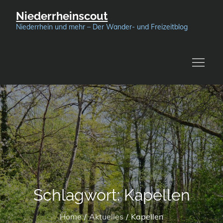
Skip
Niederrheinscout
to
Niederrhein und mehr – Der Wander- und Freizeitblog
content
Schlagwort:
Kapellen
Home
Aktuelles
Kapellen