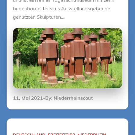
begehbaren, teils als Ausstellungsgebäude
genutzten Skulpturen.…
Posted
11. Mai 2021
By:
Niederrheinscout
on