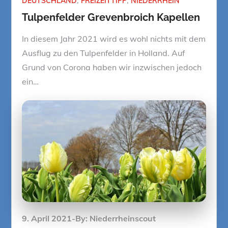
DEUTSCHLAND
FREIZEITTIPP
NIEDERRHEIN
Tulpenfelder Grevenbroich Kapellen
In diesem Jahr 2021 wird es wohl nichts mit dem
Ausflug zu den Tulpenfelder in Holland. Auf
Grund von Corona haben wir inzwischen jedoch
ein…
Posted
9. April 2021
By:
Niederrheinscout