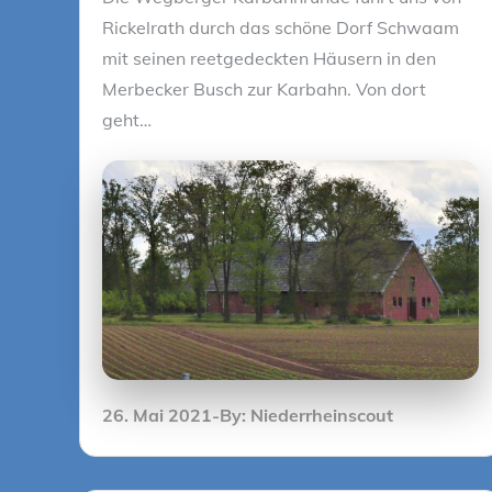
Rickelrath durch das schöne Dorf Schwaam
mit seinen reetgedeckten Häusern in den
Merbecker Busch zur Karbahn. Von dort
geht…
Posted
26. Mai 2021
By:
Niederrheinscout
on