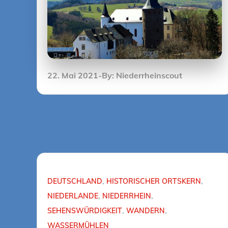
Posted
22. Mai 2021
By:
Niederrheinscout
on
DEUTSCHLAND
HISTORISCHER ORTSKERN
NIEDERLANDE
NIEDERRHEIN
SEHENSWÜRDIGKEIT
WANDERN
WASSERMÜHLEN