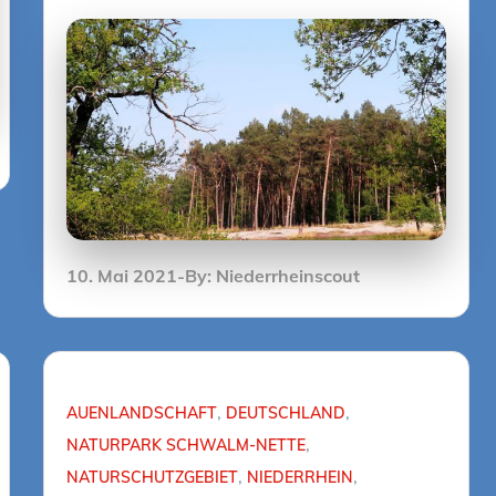
Posted
10. Mai 2021
By:
Niederrheinscout
on
AUENLANDSCHAFT
DEUTSCHLAND
NATURPARK SCHWALM-NETTE
NATURSCHUTZGEBIET
NIEDERRHEIN