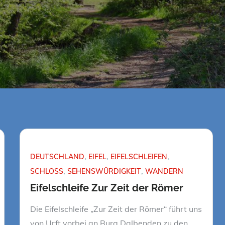
DEUTSCHLAND
EIFEL
EIFELSCHLEIFEN
SCHLOSS
SEHENSWÜRDIGKEIT
WANDERN
Eifelschleife Zur Zeit der Römer
Die Eifelschleife „Zur Zeit der Römer“ führt uns
von Urft vorbei an Burg Dalbenden zu den