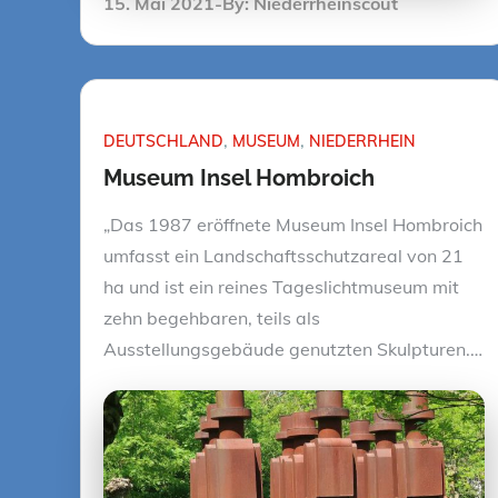
Posted
15. Mai 2021
By:
Niederrheinscout
on
DEUTSCHLAND
MUSEUM
NIEDERRHEIN
Museum Insel Hombroich
„Das 1987 eröffnete Museum Insel Hombroich
umfasst ein Landschaftsschutzareal von 21
ha und ist ein reines Tageslichtmuseum mit
zehn begehbaren, teils als
Ausstellungsgebäude genutzten Skulpturen.…