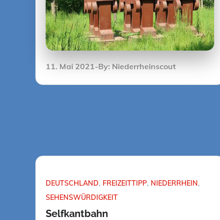
Posted
11. Mai 2021
By:
Niederrheinscout
on
DEUTSCHLAND
FREIZEITTIPP
NIEDERRHEIN
SEHENSWÜRDIGKEIT
Selfkantbahn