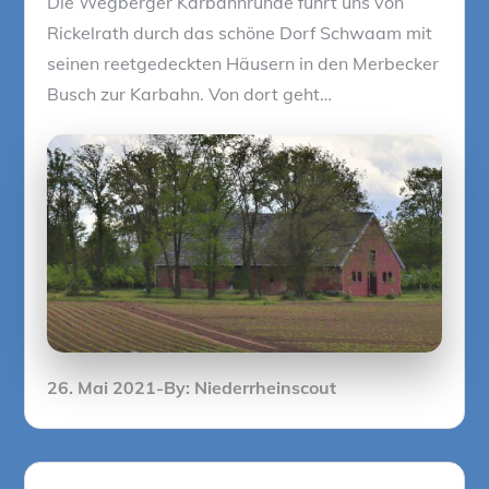
Die Wegberger Karbahnrunde führt uns von
Rickelrath durch das schöne Dorf Schwaam mit
seinen reetgedeckten Häusern in den Merbecker
Busch zur Karbahn. Von dort geht…
Posted
26. Mai 2021
By:
Niederrheinscout
on