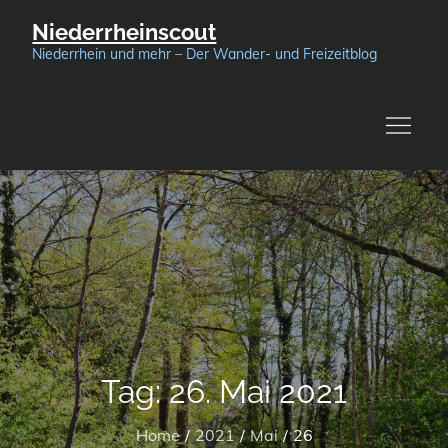
Skip
Niederrheinscout
to
Niederrhein und mehr – Der Wander- und Freizeitblog
content
Tag:
26. Mai 2021
Home
2021
Mai
26