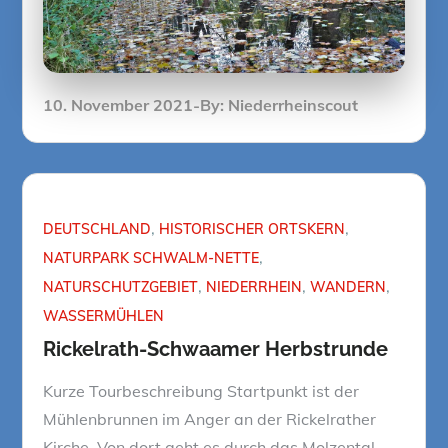
Posted
10. November 2021
By:
Niederrheinscout
on
DEUTSCHLAND
HISTORISCHER ORTSKERN
NATURPARK SCHWALM-NETTE
NATURSCHUTZGEBIET
NIEDERRHEIN
WANDERN
WASSERMÜHLEN
Rickelrath-Schwaamer Herbstrunde
Kurze Tourbeschreibung Startpunkt ist der
Mühlenbrunnen im Anger an der Rickelrather
Kirche. Von dort geht es durch das Molzental