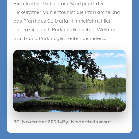
Rickelrather Mühlentour Startpunkt der
Rickelrather Mühlentour ist die Pfarrkirche und
das Pfarrhaus St. Mariä Himmelfahrt. Hier
bieten sich auch Parkmöglichkeiten. Weitere
Start- und Parkmöglichkeiten befinden…
Posted
30. November 2021
By:
Niederrheinscout
on