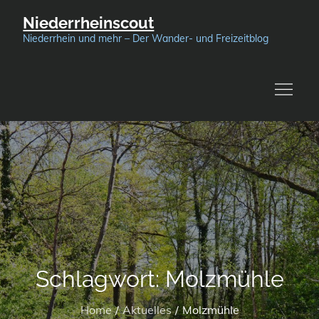
Skip
Niederrheinscout
to
Niederrhein und mehr – Der Wander- und Freizeitblog
content
Schlagwort:
Molzmühle
Home
Aktuelles
Molzmühle