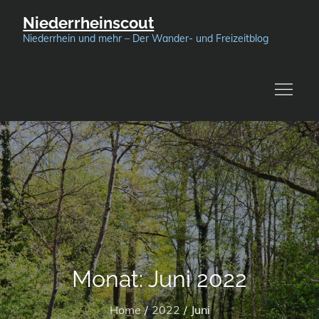
Skip
Niederrheinscout
to
Niederrhein und mehr – Der Wander- und Freizeitblog
content
Monat:
Juni 2022
Home
2022
Juni