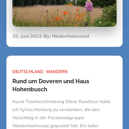
Posted
25. Juni 2022
By:
Niederrheinscout
on
DEUTSCHLAND
WANDERN
Rund um Doveren und Haus
Hohenbusch
Kurze Tourbeschreibung Diese Rundtour habe
ich Sylvia Herberg zu verdanken, die den
Vorschlag in der Facebookgruppe
Niederrheinscout gepostet hat. Ein toller