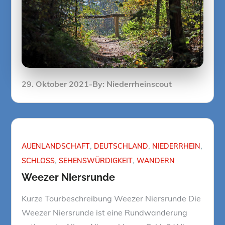
Posted
29. Oktober 2021
By:
Niederrheinscout
on
AUENLANDSCHAFT
DEUTSCHLAND
NIEDERRHEIN
SCHLOSS
SEHENSWÜRDIGKEIT
WANDERN
Weezer Niersrunde
Kurze Tourbeschreibung Weezer Niersrunde Die
Weezer Niersrunde ist eine Rundwanderung