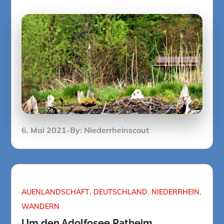
Posted
6. Mai 2021
By:
Niederrheinscout
on
AUENLANDSCHAFT
DEUTSCHLAND
NIEDERRHEIN
WANDERN
Um den Adolfosee Ratheim