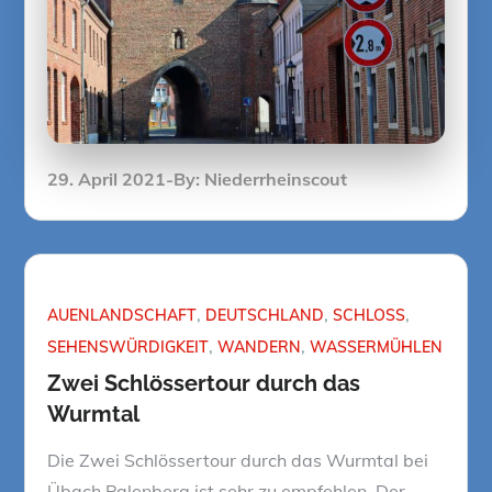
Posted
29. April 2021
By:
Niederrheinscout
on
AUENLANDSCHAFT
DEUTSCHLAND
SCHLOSS
SEHENSWÜRDIGKEIT
WANDERN
WASSERMÜHLEN
Zwei Schlössertour durch das
Wurmtal
Die Zwei Schlössertour durch das Wurmtal bei
Übach Palenberg ist sehr zu empfehlen. Der