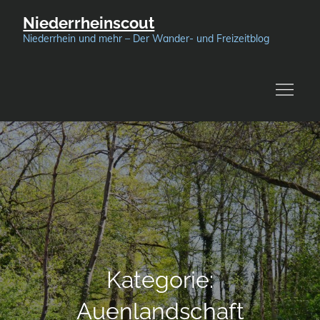
Skip
Niederrheinscout
to
Niederrhein und mehr – Der Wander- und Freizeitblog
content
Kategorie:
Auenlandschaft