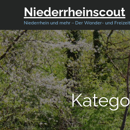
Skip
Niederrheinscout
to
content
Niederrhein und mehr – Der Wander- und Freizei
Katego