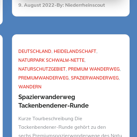
Posted
9. August 2022
By:
Niederrheinscout
on
DEUTSCHLAND
HEIDELANDSCHAFT
NATURPARK SCHWALM-NETTE
NATURSCHUTZGEBIET
PREMIUM WANDERWEG
PREMIUMWANDERWEG
SPAZIERWANDERWEG
WANDERN
Spazierwanderweg
Tackenbendener-Runde
Kurze Tourbeschreibung Die
Tackenbendener-Runde gehört zu den
sechs Premiumspazierwanderwege des Natu