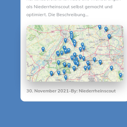
als Niederrheinscout selbst gemacht und
optimiert. Die Beschreibung…
Posted
30. November 2021
By:
Niederrheinscout
on