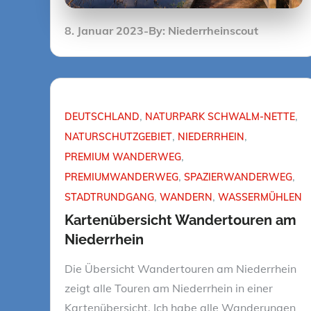
Posted
8. Januar 2023
By:
Niederrheinscout
on
DEUTSCHLAND
NATURPARK SCHWALM-NETTE
NATURSCHUTZGEBIET
NIEDERRHEIN
PREMIUM WANDERWEG
PREMIUMWANDERWEG
SPAZIERWANDERWEG
STADTRUNDGANG
WANDERN
WASSERMÜHLEN
Kartenübersicht Wandertouren am
Niederrhein
Die Übersicht Wandertouren am Niederrhein
zeigt alle Touren am Niederrhein in einer
Kartenübersicht. Ich habe alle Wanderungen