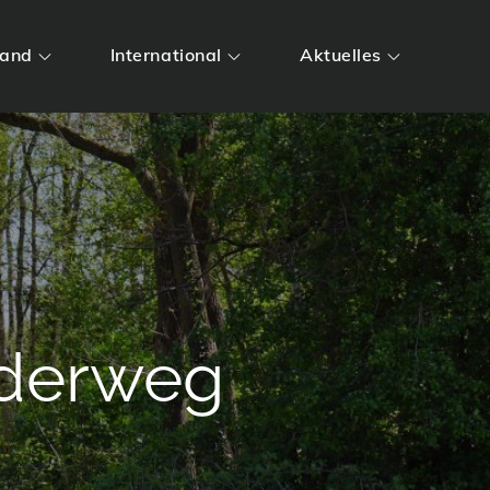
land
International
Aktuelles
derweg