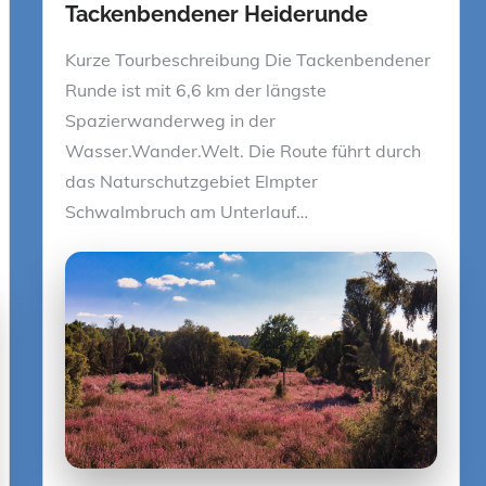
Tackenbendener Heiderunde
Kurze Tourbeschreibung Die Tackenbendener
Runde ist mit 6,6 km der längste
Spazierwanderweg in der
Wasser.Wander.Welt. Die Route führt durch
das Naturschutzgebiet Elmpter
Schwalmbruch am Unterlauf…