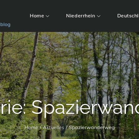
Home
Niederrhein
Deutsch
tblog
rie:
Spazierwan
Home
Aktuelles
Spazierwanderweg