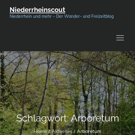
Skip
Niederrheinscout
to
Niederrhein und mehr – Der Wander- und Freizeitblog
content
Schlagwort:
Arboretum
Home
Aktuelles
Arboretum