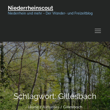
Skip
Niederrheinscout
to
Niederrhein und mehr – Der Wander- und Freizeitblog
content
Schlagwort:
Gillesbach
Home
Aktuelles
Gillesbach