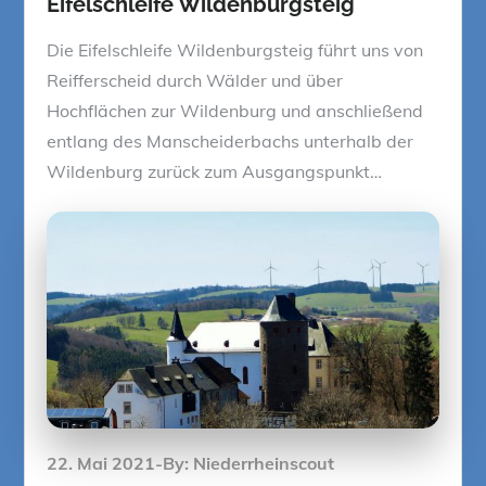
Eifelschleife Wildenburgsteig
Die Eifelschleife Wildenburgsteig führt uns von
Reifferscheid durch Wälder und über
Hochflächen zur Wildenburg und anschließend
entlang des Manscheiderbachs unterhalb der
Wildenburg zurück zum Ausgangspunkt…
Posted
22. Mai 2021
By:
Niederrheinscout