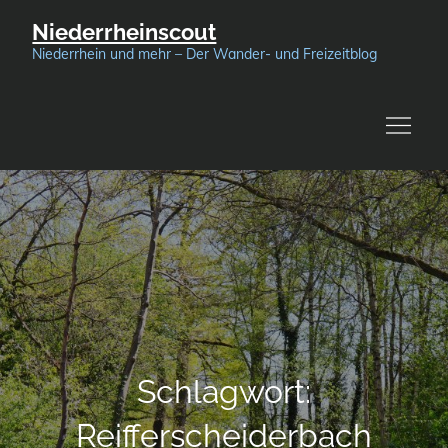
Skip
Niederrheinscout
to
Niederrhein und mehr – Der Wander- und Freizeitblog
content
Schlagwort:
Reifferscheiderbach