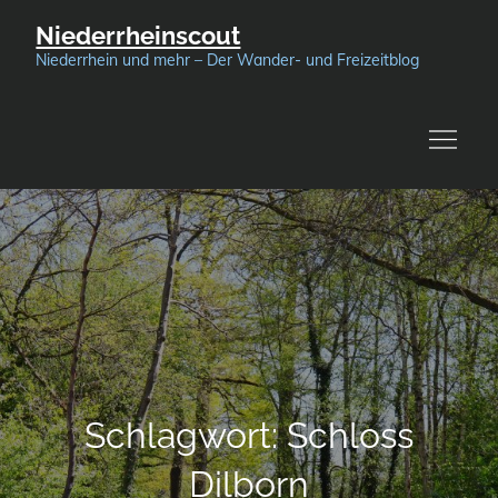
Skip
Niederrheinscout
to
Niederrhein und mehr – Der Wander- und Freizeitblog
content
Schlagwort:
Schloss
Dilborn