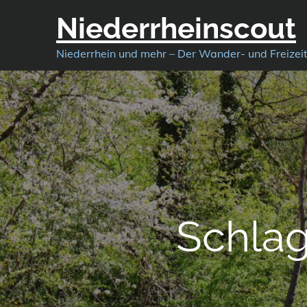
Skip
Niederrheinscout
to
content
Niederrhein und mehr – Der Wander- und Freizei
Schla