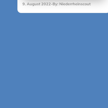
Posted
9. August 2022
By:
Niederrheinscout
on