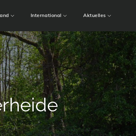
land
International
Aktuelles
rheide