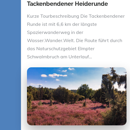
Tackenbendener Heiderunde
Kurze Tourbeschreibung Die Tackenbendener
Runde ist mit 6,6 km der längste
Spazierwanderweg in der
Wasser.Wander.Welt. Die Route führt durch
das Naturschutzgebiet Elmpter
Schwalmbruch am Unterlauf…