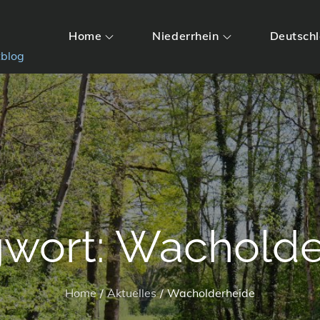
Home
Niederrhein
Deutsch
tblog
gwort:
Wacholde
Home
Aktuelles
Wacholderheide