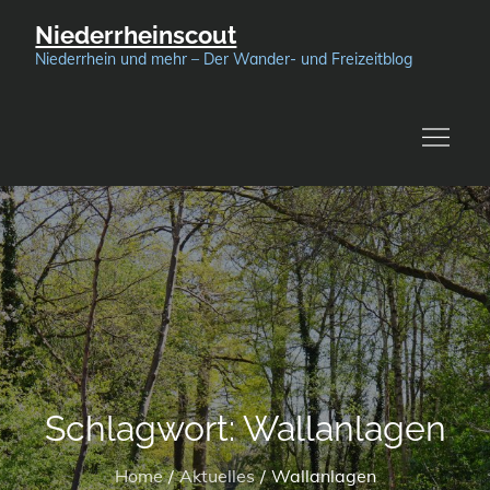
Skip
Niederrheinscout
to
Niederrhein und mehr – Der Wander- und Freizeitblog
content
Schlagwort:
Wallanlagen
Home
Aktuelles
Wallanlagen