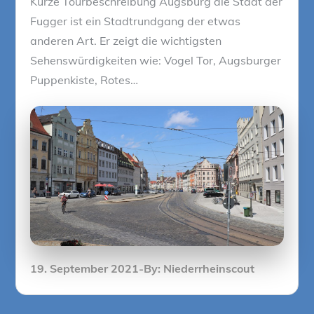
Kurze Tourbeschreibung Augsburg die Stadt der
Fugger ist ein Stadtrundgang der etwas
anderen Art. Er zeigt die wichtigsten
Sehenswürdigkeiten wie: Vogel Tor, Augsburger
Puppenkiste, Rotes…
Posted
19. September 2021
By:
Niederrheinscout
on