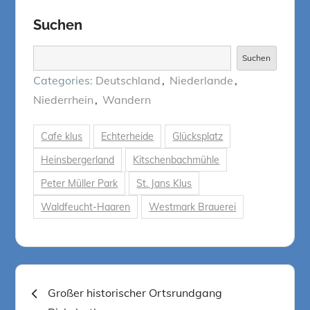
Suchen
Suchen
Suchen
Categories:
Deutschland
Niederlande
Niederrhein
Wandern
Cafe klus
Echterheide
Glücksplatz
Heinsbergerland
Kitschenbachmühle
Peter Müller Park
St. Jans Klus
Waldfeucht-Haaren
Westmark Brauerei
Beitragsnavigation
Großer historischer Ortsrundgang