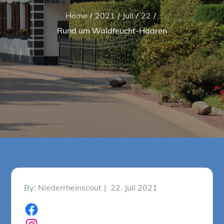
Home
2021
Juli
22
Rund um Waldfeucht-Haaren
Posted
By:
Niederrheinscout
22. Juli 2021
on
Facebook
Instagram