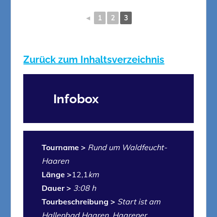
◄
1
2
3
Zurück zum Inhaltsverzeichnis
Infobox
Tourname >
Rund um Waldfeucht-
Haaren
Länge >
12,1
km
Dauer >
3:08 h
Tourbeschreibung >
Start ist am
Hallenbad Haaren,
Haarener