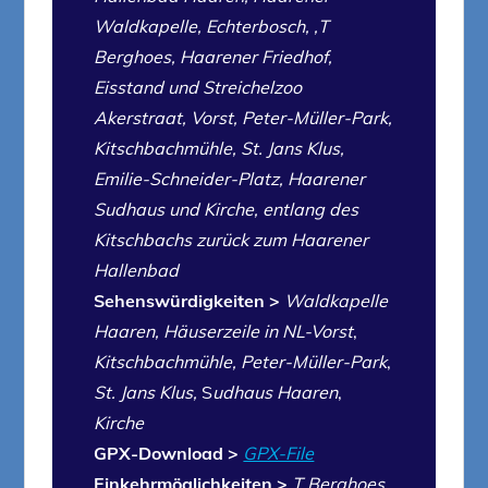
Waldkapelle, Echterbosch, ‚T
Berghoes, Haarener Friedhof,
Eisstand und Streichelzoo
Akerstraat, Vorst, Peter-Müller-Park,
Kitschbachmühle, St. Jans Klus,
Emilie-Schneider-Platz, Haarener
Sudhaus und Kirche, entlang des
Kitschbachs zurück zum Haarener
Hallenbad
Sehenswürdigkeiten >
Waldkapelle
Haaren, Häuserzeile in
NL-Vorst
,
Kitschbachmühle, Peter-Müller-Park
,
St. Jans Klus,
S
udhaus Haaren
,
Kirche
GPX-Download >
GPX-File
Einkehrmöglichkeiten >
T Berghoes,